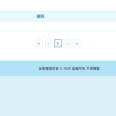
課程
«
‹
1
›
»
詠春樓國術會 © 2026 版權所有 不得轉載