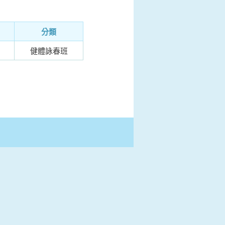
分類
健體詠春班