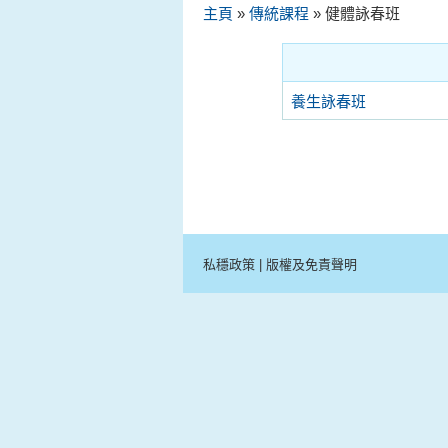
主頁
»
傳統課程
» 健體詠春班
養生詠春班
私穩政策
|
版權及免責聲明