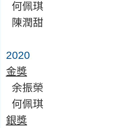
何佩琪
陳潤甜
2020
金獎
余振榮
何佩琪
銀獎