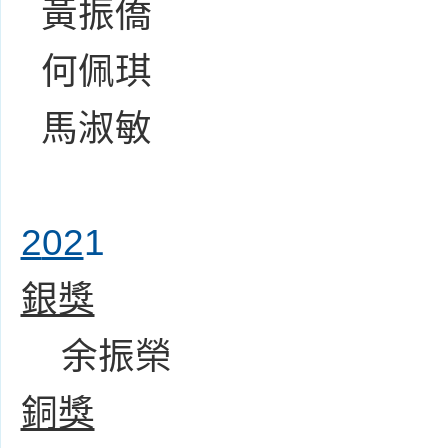
黃振僑
何佩琪
馬淑敏
2
02
1
銀獎
余振榮
銅獎