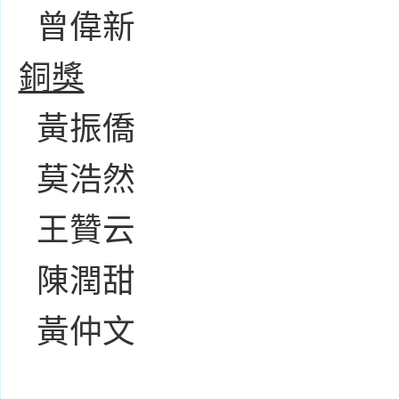
曾偉新
銅獎
黃振僑
莫浩然
王贊云
陳潤甜
黃仲文