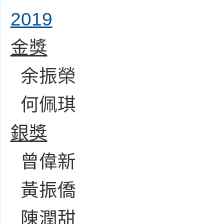
2
019
金獎
余振榮
何佩琪
銀獎
曾偉新
黃振僑
陳潤甜