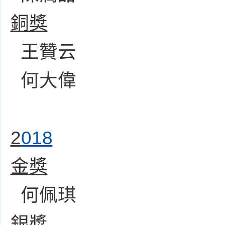
銅獎
王贊云
何大偉
2
018
金獎
何佩琪
銀獎