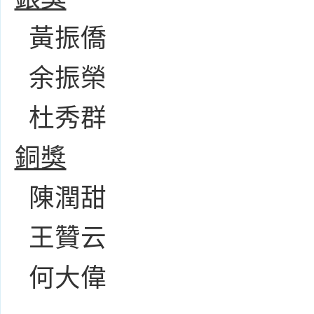
黃振僑
余振榮
杜秀群
銅獎
陳潤甜
王贊云
何大偉