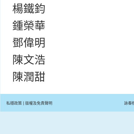
楊鐵鈞
鍾榮華
鄧偉明
陳文浩
陳潤甜
私穩政策
|
版權及免責聲明
詠春樓