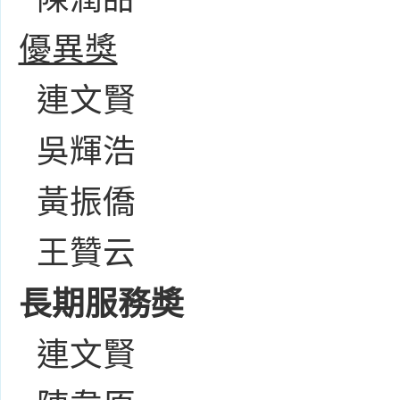
優異獎
連文賢
吳輝浩
黃振僑
王贊云
長期服務奬
連文賢