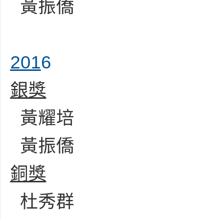
黃振僑
201
6
銀獎
黃耀培
黃振僑
銅獎
杜秀群