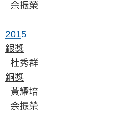
余振榮
201
5
銀獎
杜秀群
銅獎
黃耀培
余振榮