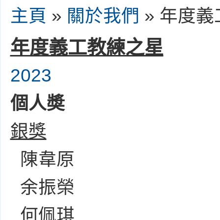
主頁
»
關於我們
» 年度
年度義工教練之星
2023
個人奬
銀獎
陳韋原
余振榮
何佩琪