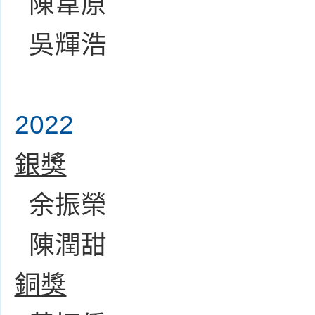
陳韋原
吳輝浩
2022
銀獎
余振榮
陳潤甜
銅獎