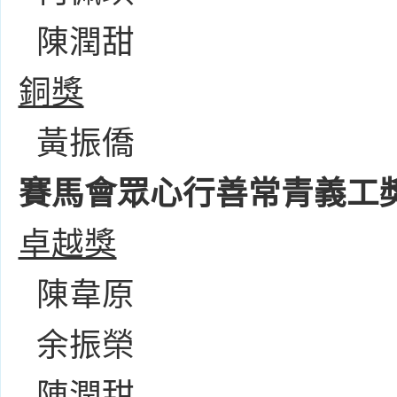
陳潤甜
銅獎
黃振僑
賽馬會眾心行善常青義工
卓越獎
陳韋原
余振榮
陳潤甜