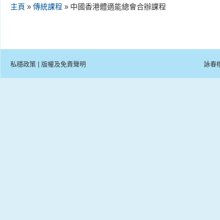
主頁
»
傳統課程
» 中國香港體適能總會合辦課程
私穩政策
|
版權及免責聲明
詠春樓